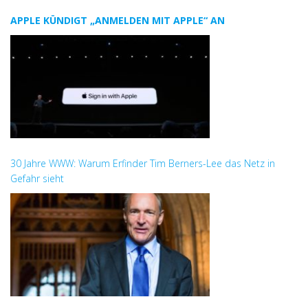
APPLE KÜNDIGT „ANMELDEN MIT APPLE“ AN
30 Jahre WWW: Warum Erfinder Tim Berners-Lee das Netz in
Gefahr sieht