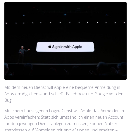
Mit dem neuen Dienst will Apple eine bequeme Anmeldung in
Apps ermöglichen – und schießt Facebook und Google vor den
Bug.
Mit einem hauseigenen Login-Dienst will Apple das Anmelden in
Apps vereinfachen: Statt sich umständlich einen neuen Account
für den jeweiligen Dienst anlegen zu müssen, können Nutzer
stattdessen auf “Anmelden mit Apple” tippen und erhalten –