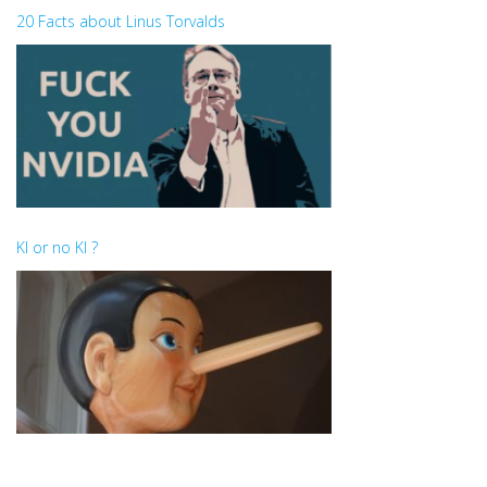
20 Facts about Linus Torvalds
KI or no KI ?