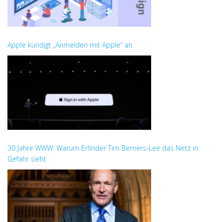
Apple kündigt „Anmelden mit Apple“ an
30 Jahre WWW: Warum Erfinder Tim Berners-Lee das Netz in
Gefahr sieht