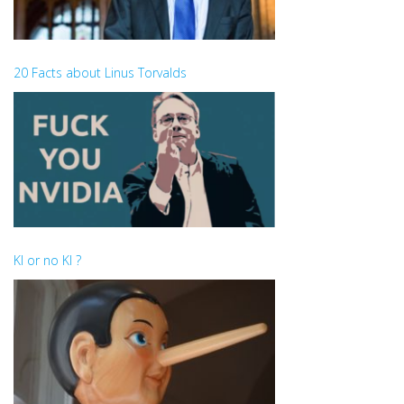
20 Facts about Linus Torvalds
KI or no KI ?