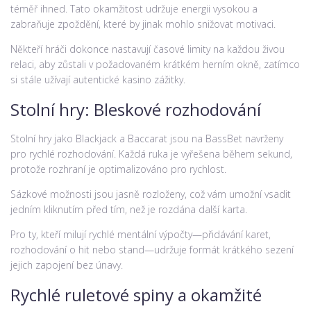
téměř ihned. Tato okamžitost udržuje energii vysokou a
zabraňuje zpoždění, které by jinak mohlo snižovat motivaci.
Někteří hráči dokonce nastavují časové limity na každou živou
relaci, aby zůstali v požadovaném krátkém herním okně, zatímco
si stále užívají autentické kasino zážitky.
Stolní hry: Bleskové rozhodování
Stolní hry jako Blackjack a Baccarat jsou na BassBet navrženy
pro rychlé rozhodování. Každá ruka je vyřešena během sekund,
protože rozhraní je optimalizováno pro rychlost.
Sázkové možnosti jsou jasně rozloženy, což vám umožní vsadit
jedním kliknutím před tím, než je rozdána další karta.
Pro ty, kteří milují rychlé mentální výpočty—přidávání karet,
rozhodování o hit nebo stand—udržuje formát krátkého sezení
jejich zapojení bez únavy.
Rychlé ruletové spiny a okamžité