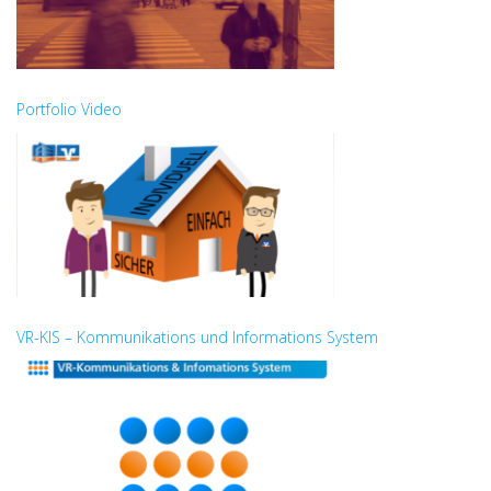
Portfolio Video
VR-KIS – Kommunikations und Informations System