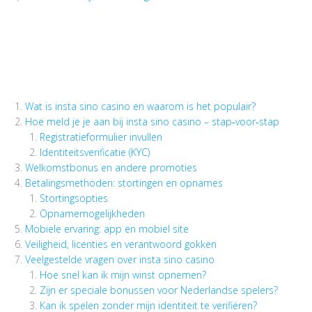
Wat is insta sino casino en waarom is het populair?
Hoe meld je je aan bij insta sino casino – stap‑voor‑stap
Registratieformulier invullen
Identiteitsverificatie (KYC)
Welkomstbonus en andere promoties
Betalingsmethoden: stortingen en opnames
Stortingsopties
Opnamemogelijkheden
Mobiele ervaring: app en mobiel site
Veiligheid, licenties en verantwoord gokken
Veelgestelde vragen over insta sino casino
Hoe snel kan ik mijn winst opnemen?
Zijn er speciale bonussen voor Nederlandse spelers?
Kan ik spelen zonder mijn identiteit te verifiëren?