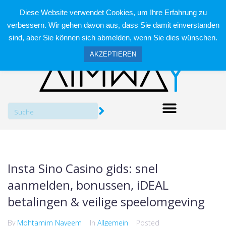
Diese Website verwendet Cookies, um Ihre Erfahrung zu
Roobet Casino: Quick‑Play Slots, Li
MateSlots: Quick‑Hit Slot Frenzy For Short, Intens
LuckyWins: Quick‑Fire Slots & Fast‑Track Wins Fo
Lucky Vibe Casino: Fast‑Paced Slot Action And Live
1Red Casino – Fast‑Track Gaming Voor Snelle Win
Login / Logout
TRENDING NEWS
verbessern. Wir gehen davon aus, dass Sie damit einverstanden
sind, aber Sie können sich abmelden, wenn Sie dies wünschen.
Support
AKZEPTIEREN
Insta Sino Casino gids: snel
aanmelden, bonussen, iDEAL
betalingen & veilige speelomgeving
By
Mohtamim Nayeem
In
Allgemein
Posted