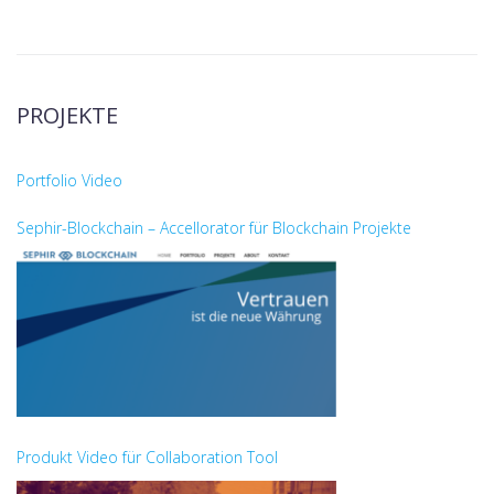
PROJEKTE
Portfolio Video
Sephir-Blockchain – Accellorator für Blockchain Projekte
Produkt Video für Collaboration Tool