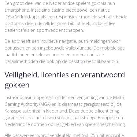
Een groot deel van de Nederlandse spelers gokt via hun
smartphone. Insta sino casino biedt zowel een native
iOS‑/Android‑app als een responsieve mobiele website. Beide
platforms delen dezelfde game‑bibliotheek, inclusief live
dealer‑tafels en sportweddenschappen.
De app heeft een intuïtieve navigatie, push‑meldingen voor
bonussen en een ingebouwde wallet‑functie. De mobiele site
laadt binnen enkele seconden en ondersteunt alle
betaalmethoden die ook op de desktop beschikbaar zijn.
Veiligheid, licenties en verantwoord
gokken
Instasinocasino opereert onder een vergunning van de Malta
Gaming Authority (MGA) en is daarnaast geregistreerd bij de
Kansspelautoriteit in Nederland. Deze dubbele licentiëring
garandeert dat het casino voldoet aan strenge Europese en
Nederlandse normen op het gebied van spelersbescherming.
Alle dataverkeer wordt versleuteld met SSL‑256‑bit encryptie.