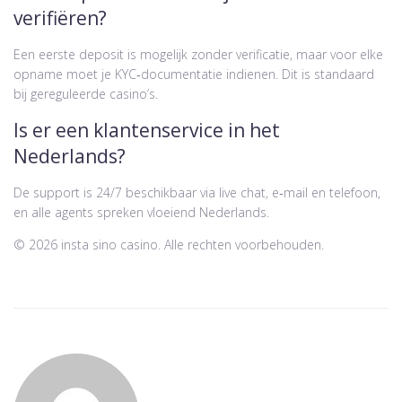
verifiëren?
Een eerste deposit is mogelijk zonder verificatie, maar voor elke
opname moet je KYC‑documentatie indienen. Dit is standaard
bij gereguleerde casino’s.
Is er een klantenservice in het
Nederlands?
De support is 24/7 beschikbaar via live chat, e‑mail en telefoon,
en alle agents spreken vloeiend Nederlands.
© 2026 insta sino casino. Alle rechten voorbehouden.