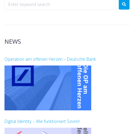
NEWS
Operation am offenen Herzen – Deutsche Bank
Digital Identity – Wie funktioniert Sovrin!