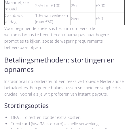
Maandelijkse
25% tot €100
25x
€300
reload
Cashback
10% van verliezen
Geen
€50
vrijdag
(max €50)
Voor beginnende spelers is het slim om eerst de
welkomstbonus te benutten en daarna pas naar hogere
promoties te kijken, zodat de wagering requirements
beheersbaar blijven.
Betalingsmethoden: stortingen en
opnames
Instasinocasino ondersteunt een reeks vertrouwde Nederlandse
betaalopties. Een goede balans tussen snelheid en veiligheid is
cruciaal, vooral als je wilt profiteren van instant payouts.
Stortingsopties
iDEAL – direct en zonder extra kosten.
Creditcard (Visa/Mastercard) – snelle verwerking.