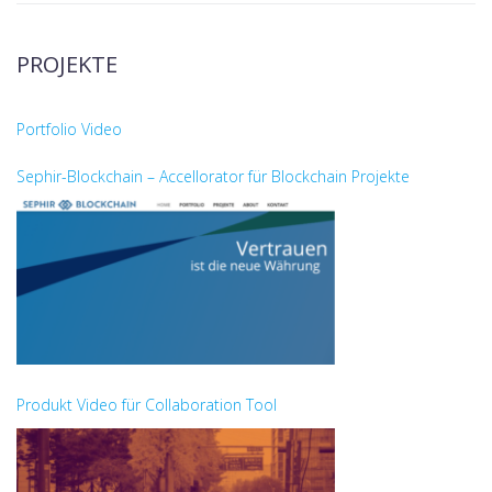
PROJEKTE
Portfolio Video
Sephir-Blockchain – Accellorator für Blockchain Projekte
Produkt Video für Collaboration Tool