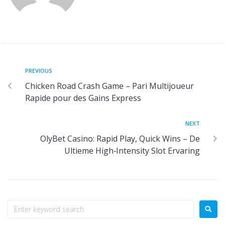
PREVIOUS
Chicken Road Crash Game – Pari Multijoueur
Rapide pour des Gains Express
NEXT
OlyBet Casino: Rapid Play, Quick Wins – De
Ultieme High‑Intensity Slot Ervaring