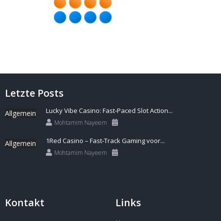
Letzte Posts
Lucky Vibe Casino: Fast‑Paced Slot Action...
Allgemein
Mohtamim Nayeem
1Red Casino – Fast‑Track Gaming voor...
Allgemein
Mohtamim Nayeem
Kontakt
Links