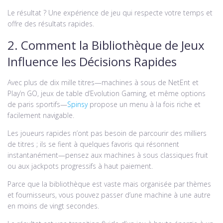
Le résultat ? Une expérience de jeu qui respecte votre temps et
offre des résultats rapides.
2. Comment la Bibliothèque de Jeux
Influence les Décisions Rapides
Avec plus de dix mille titres—machines à sous de NetEnt et
Play’n GO, jeux de table d’Evolution Gaming, et même options
de paris sportifs—
Spinsy
propose un menu à la fois riche et
facilement navigable.
Les joueurs rapides n’ont pas besoin de parcourir des milliers
de titres ; ils se fient à quelques favoris qui résonnent
instantanément—pensez aux machines à sous classiques fruit
ou aux jackpots progressifs à haut paiement.
Parce que la bibliothèque est vaste mais organisée par thèmes
et fournisseurs, vous pouvez passer d’une machine à une autre
en moins de vingt secondes.