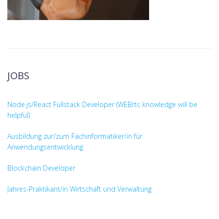
JOBS
Node.js/React Fullstack Developer (WEBrtc knowledge will be
helpful)
Ausbildung zur/zum Fachinformatiker/in für
Anwendungsentwicklung
Blockchain Developer
Jahres-Praktikant/in Wirtschaft und Verwaltung