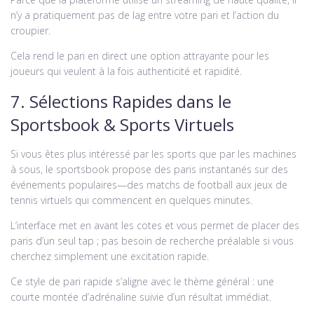
n’y a pratiquement pas de lag entre votre pari et l’action du
croupier.
Cela rend le pari en direct une option attrayante pour les
joueurs qui veulent à la fois authenticité et rapidité.
7. Sélections Rapides dans le
Sportsbook & Sports Virtuels
Si vous êtes plus intéressé par les sports que par les machines
à sous, le sportsbook propose des paris instantanés sur des
événements populaires—des matchs de football aux jeux de
tennis virtuels qui commencent en quelques minutes.
L’interface met en avant les cotes et vous permet de placer des
paris d’un seul tap ; pas besoin de recherche préalable si vous
cherchez simplement une excitation rapide.
Ce style de pari rapide s’aligne avec le thème général : une
courte montée d’adrénaline suivie d’un résultat immédiat.