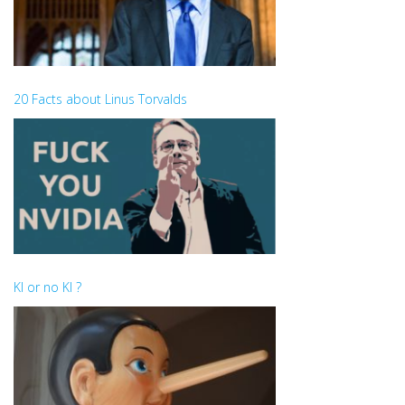
20 Facts about Linus Torvalds
KI or no KI ?