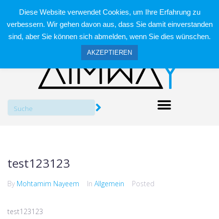
Diese Website verwendet Cookies, um Ihre Erfahrung zu
LuckyWins
Lucky Vibe Casino: Fast‑Paced Slot Action And Live
1Red Casino – Fast‑Track Gaming Voor Snelle Win
Spinjo Casino: The Ultimate Quick‑Hit Gaming Ex
NV Casino: Magas Intenzitású Nyerőgépek A Gyo
Login / Logout
TRENDING NEWS
verbessern. Wir gehen davon aus, dass Sie damit einverstanden
sind, aber Sie können sich abmelden, wenn Sie dies wünschen.
Support
AKZEPTIEREN
test123123
By
Mohtamim Nayeem
In
Allgemein
Posted
test123123