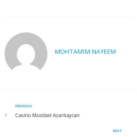
MOHTAMIM NAYEEM
PREVIOUS
Casino Mostbet Azərbaycan
NEXT