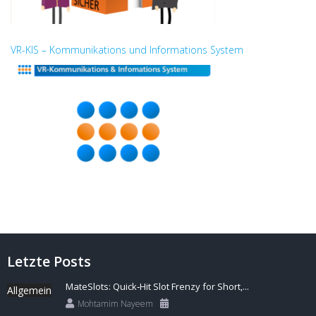
VR-KIS – Kommunikations und Informations System
Letzte Posts
MateSlots: Quick‑Hit Slot Frenzy for Short,...
Allgemein
Mohtamim Nayeem