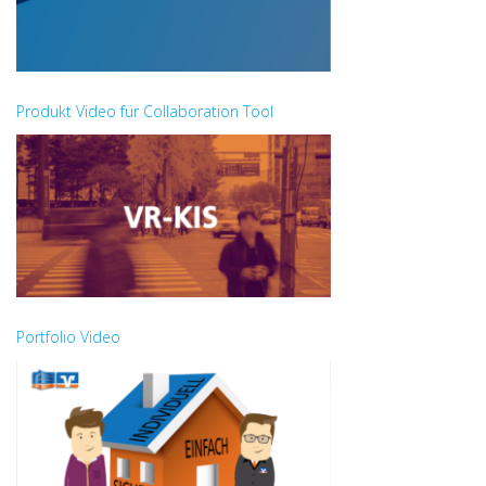
Produkt Video für Collaboration Tool
Portfolio Video