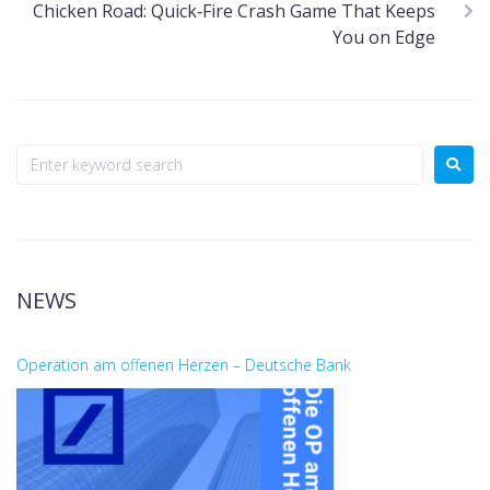
Chicken Road: Quick‑Fire Crash Game That Keeps
You on Edge
NEWS
Operation am offenen Herzen – Deutsche Bank