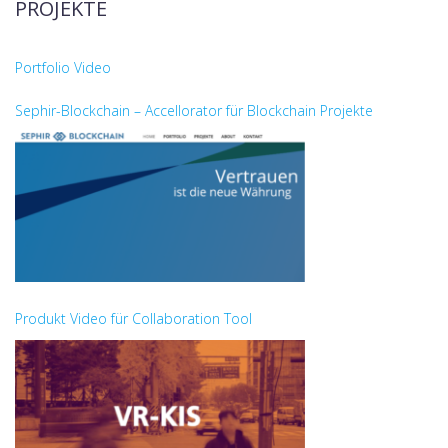
PROJEKTE
Portfolio Video
Sephir-Blockchain – Accellorator für Blockchain Projekte
Produkt Video für Collaboration Tool