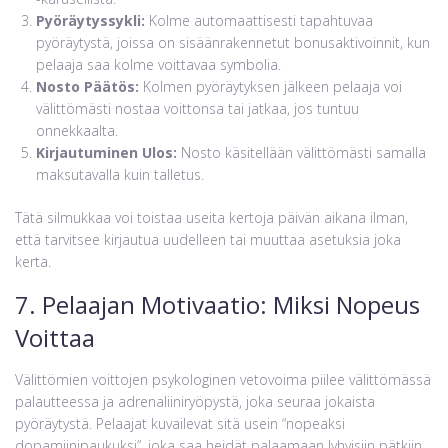
Pyöräytyssykli:
Kolme automaattisesti tapahtuvaa
pyöräytystä, joissa on sisäänrakennetut bonusaktivoinnit, kun
pelaaja saa kolme voittavaa symbolia.
Nosto Päätös:
Kolmen pyöräytyksen jälkeen pelaaja voi
välittömästi nostaa voittonsa tai jatkaa, jos tuntuu
onnekkaalta.
Kirjautuminen Ulos:
Nosto käsitellään välittömästi samalla
maksutavalla kuin talletus.
Tätä silmukkaa voi toistaa useita kertoja päivän aikana ilman,
että tarvitsee kirjautua uudelleen tai muuttaa asetuksia joka
kerta.
7. Pelaajan Motivaatio: Miksi Nopeus
Voittaa
Välittömien voittojen psykologinen vetovoima piilee välittömässä
palautteessa ja adrenaliiniryöpystä, joka seuraa jokaista
pyöräytystä. Pelaajat kuvailevat sitä usein “nopeaksi
dopamiinipaukuksi”, joka saa heidät palaamaan lyhyisiin pätkiin