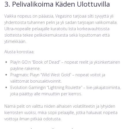
3. Pelivalikoima Käden Ulottuvilla
Vaikka nopeus on pääasia, Vegasino tarjoaa silti syvyyttä yli
yhdentoista tuhannen pelin ja yli sadan tarjoajan valikoimalla.
Ultra‑nopealle pelaajalle kuratoitu lista korkeavauhtisista
slotteista tekee pelikokemuksesta sekä loputtoman että
ytimekkään.
Alusta korostaa:
Play’n GO:n “Book of Dead” – nopeat reelit ja yksinkertainen
payline-rakenne.
Pragmatic Playn “Wild West Gold” – nopeat voitot ja
välittömät bonusaktivoinnit.
Evolution Gamingin “Lightning Roulette” – live-jakajatoiminta,
joka päättyy alle minuuttiin per kierros.
Nämä pelit on valittu niiden alhaisen volatiliteetin ja lyhyiden
kierrosten vuoksi, mikä sopii pelaajille, jotka haluavat nopeita
voittoja ilman pitkää odotusta.