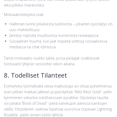
eikä pitkiksi maratoniksi.
Motivaatiotekijöitä ovat:
Hallinnan tunne jokaisesta tuloksesta – jokainen pyöräytys on
uusi mahdollisuus.
Jännitys näytöllä muuttuvista numeroista reaaliajassa.
Sosiaalinen huuma, kun jaat nopeita voittoja sosiaalisessa
mediassa tai chat-ryhmissä.
Tämä motivaatio ruokkii sykliä, jossa pelaajat osallistuvat
toistuvasti lyhyisiin sessioihin viikon aikana.
8. Todelliset Tilanteet
Esimerkiksi työmatkalla oleva matkustaja voi ottaa puhelimensa
esiin pitkän matkan jälkeen ja pyöräyttää “Wild West Gold” -pelin
kymmenen sekuntia odottaessaan pysäkkiä. Opiskelija tauolla
voi pelata “Book of Dead” -peliä kahvikupin ääressä luentojen
välillä. Yötyöläinen saattaa lopettaa vuoronsa nopeaan Lightning
Roulette -peliin ennen kotiin lähtöä.