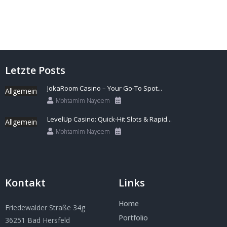
Letzte Posts
JokaRoom Casino – Your Go‑To Spot...
Allgemein
Mohtamim Nayeem
LevelUp Casino: Quick‑Hit Slots & Rapid...
Allgemein
Mohtamim Nayeem
Kontakt
Links
Home
Friedewalder Straße 34g
Portfolio
36251 Bad Hersfeld