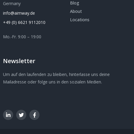
Blog
Germany
About
info@aimway.de
Locations
+49 (0) 6621 9112010
Mo.-Fr. 9:00 – 19:00
Newsletter
Um auf den laufenden zu bleiben, hinterlasse uns deine
Mailadresse oder folge uns in den sozialen Medien.