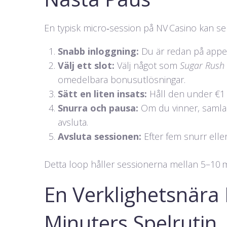
En typisk micro‑session på NV Casino kan se 
Snabb inloggning:
Du är redan på appen
Välj ett slot:
Välj något som
Sugar Rush
omedelbara bonusutlösningar.
Sätt en liten insats:
Håll den under €1 f
Snurra och pausa:
Om du vinner, samla 
avsluta.
Avsluta sessionen:
Efter fem snurr elle
Detta loop håller sessionerna mellan 5–10 m
En Verklighetsnära
Minuters Spelrutin