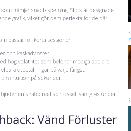
som främjar snabb spelning. Slots är designade
nde grafik, vilket gör dem perfekta för de där
3
som passar för korta sessioner:
i
er och kaskadvinster.
ed hög volatilitet som belönar modiga spelare.
bara utbetalningar på varje fångst.
 din intuition på sekunder.
erbjuder en snabb reel spin-cykel, vanligtvis under
2
hback: Vänd Förluster