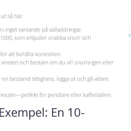
ut så här:
; inget väntande på sidladdningar.
V
 1000
, som erbjuder snabba snurr och
ör att behålla kontrollen.
vinsten och bestäm om du vill snurra igen eller
r en bestämd tidsgräns, logga ut och gå vidare.
inuter—perfekt för pendlare eller kaffeställen.
 Exempel: En 10-