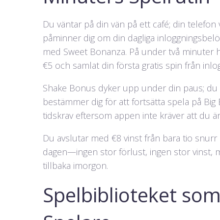
Du väntar på din vän på ett café; din telefon
påminner dig om din dagliga inloggningsbe
med Sweet Bonanza. På under två minuter har
€5 och samlat din första gratis spin från in
Shake Bonus dyker upp under din paus; du ska
bestämmer dig för att fortsätta spela på Big 
tidskrav eftersom appen inte kräver att du är
Du avslutar med €8 vinst från bara tio snurr
dagen—ingen stor förlust, ingen stor vinst, m
tillbaka imorgon.
Spelbiblioteket som