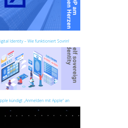
igital Identity – Wie funktioniert Sovrin!
pple kündigt „Anmelden mit Apple“ an