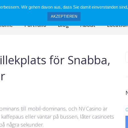
ive Games, And Crypto Fun
r Short, Intense Play Sessions
Action And Live Thrills
LuckyWins: Quick‑Fire Slots & Fast‑Track Wins For The On‑The‑Go Player
erbessern. Wir gehen davon aus, dass Sie damit einverstanden sind
AKZEPTIEREN
Home
Portfolio
Blog
About
Locatio
llekplats för Snabba,
r
dominans till mobil-dominans, och NV Casino är
O
 kaffepaus eller väntar på bussen, låter casinoets
n på några sekunder.