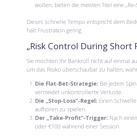
wollen, bieten die meisten Titel eine „Re‑
Dieses schnelle Tempo entspricht dem Bedü
hält Frustration gering.
„Risk Control During Short 
Sie möchten Ihr Bankroll nicht auf einmal a
um das Risiko überschaubar zu halten, währ
Die Flat‑Bet-Strategie:
Bei jedem Spin
vermeidet unkontrollierte Verluste.
Die „Stop‑Loss“-Regel:
Einen Schwelle
aufhören zu spielen.
Der „Take‑Profit“-Trigger:
Nach einem
oder €100 während einer Session.