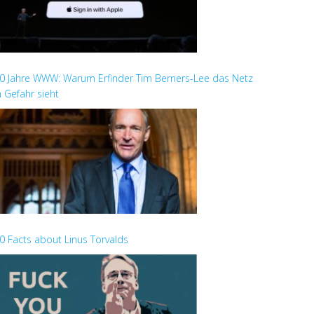
0 Jahre WWW: Warum Erfinder Tim Berners-Lee das Netz
n Gefahr sieht
0 Facts about Linus Torvalds