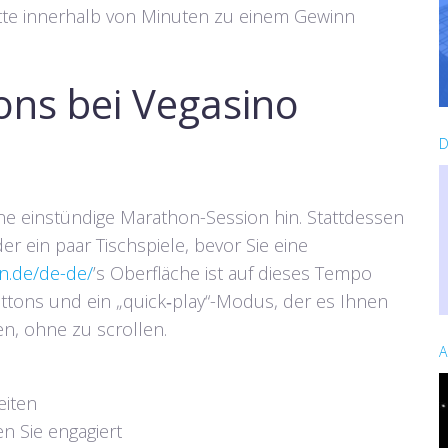
Wette innerhalb von Minuten zu einem Gewinn
ns bei Vegasino
D
ine einstündige Marathon-Session hin. Stattdessen
er ein paar Tischspiele, bevor Sie eine
en.de/de-de/
’s Oberfläche ist auf dieses Tempo
Buttons und ein „quick‑play“-Modus, der es Ihnen
en, ohne zu scrollen.
A
eiten
n Sie engagiert