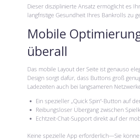
Dieser disziplinierte Ansatz ermöglicht es I
langfristige Gesundheit Ihres Bankrolls zu g
Mobile Optimierung:
überall
Das mobile Layout der Seite ist genauso ele
Design sorgt dafür, dass Buttons groß genug
Ladezeiten auch bei langsameren Netzwerke
Ein spezieller „Quick Spin“-Button auf de
Reibungsloser Übergang zwischen Spielk
Echtzeit-Chat-Support direkt auf der mob
Keine spezielle App erforderlich—Sie könne