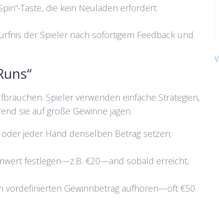
Spin“-Taste, die kein Neuladen erfordert.
rfnis der Spieler nach sofortigem Feedback und
V
Runs“
ufbrauchen. Spieler verwenden einfache Strategien,
end sie auf große Gewinne jagen.
 oder jeder Hand denselben Betrag setzen;
nwert festlegen—z.B. €20—and sobald erreicht,
 vordefinierten Gewinnbetrag aufhören—oft €50