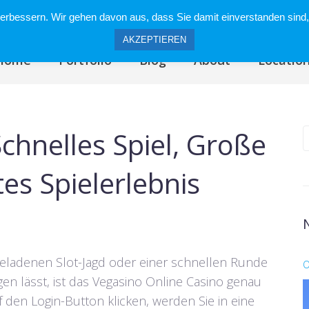
Hit Gaming Experience
NV Casino: Magas Intenzitású Nyerőgépek A Gyors Nyereményekért
1u2win Casino: Quick Wins And High‑Intensity Slots For Mobile Gamers
NV Casino – Sloturi Quick‑Play Și Câștiguri Rapide Pentru Jucătorul Modern
erbessern. Wir gehen davon aus, dass Sie damit einverstanden sind
AKZEPTIEREN
Home
Portfolio
Blog
About
Locatio
chnelles Spiel, Große
es Spielerlebnis
geladenen Slot-Jagd oder einer schnellen Runde
O
igen lässt, ist das Vegasino Online Casino genau
 den Login-Button klicken, werden Sie in eine