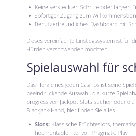
Keine versteckten Schritte oder langen 
Sofortiger Zugang zum Willkommensbonu
Benutzerfreundliches Dashboard mit Schn
Dieses vereinfachte Einstiegssystem ist für d
Hürden verschwenden möchten.
Spielauswahl für sc
Das Herz eines jeden Casinos ist seine Spie
beeindruckende Auswahl, die kurze Spielpha
progressiven Jackpot-Slots suchen oder die
Blackjack-Hand, hier finden Sie alles.
Slots:
Klassische Früchteslots, themati
hochrentable Titel von Pragmatic Play.