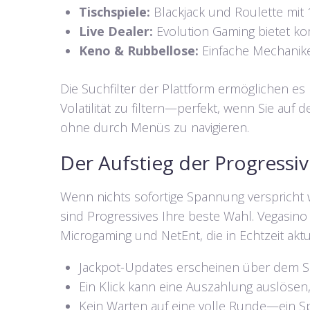
Tischspiele:
Blackjack und Roulette mit
Live Dealer:
Evolution Gaming bietet kom
Keno & Rubbellose:
Einfache Mechaniken
Die Suchfilter der Plattform ermöglichen e
Volatilität zu filtern—perfekt, wenn Sie au
ohne durch Menüs zu navigieren.
Der Aufstieg der Progressiv
Wenn nichts sofortige Spannung verspricht wi
sind Progressives Ihre beste Wahl. Vegasino 
Microgaming und NetEnt, die in Echtzeit aktu
Jackpot-Updates erscheinen über dem S
Ein Klick kann eine Auszahlung auslösen,
Kein Warten auf eine volle Runde—ein Sp