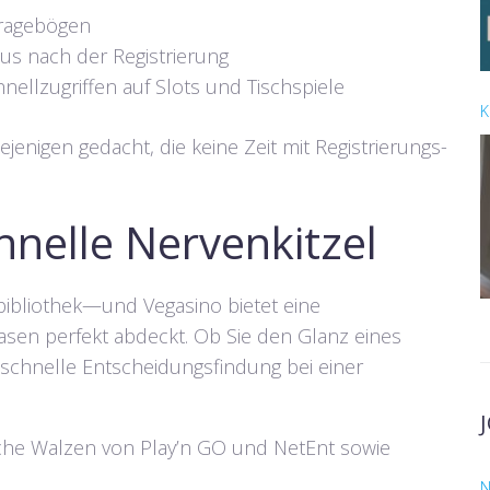
Fragebögen
s nach der Registrierung
ellzugriffen auf Slots und Tischspiele
K
iejenigen gedacht, die keine Zeit mit Registrierungs-
hnelle Nervenkitzel
lbibliothek—und Vegasino bietet eine
sen perfekt abdeckt. Ob Sie den Glanz eines
 schnelle Entscheidungsfindung bei einer
sche Walzen von Play’n GO und NetEnt sowie
N